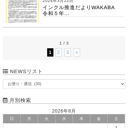
2024年3月22日
インクル推進だよりWAKABA
令和５年...
1 / 3
1
2
3
»
NEWSリスト
月別検索
2026年8月
日
月
火
水
木
金
土
1