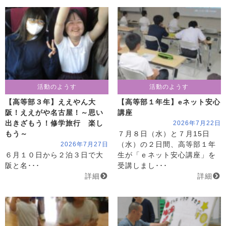
活動のようす
活動のようす
【高等部３年】ええやん大
【高等部１年生】eネット安心
阪！ええがや名古屋！～思い
講座
出きざもう！修学旅行 楽し
2026年7月22日
もう～
７月８日（水）と７月15日
2026年7月27日
（水）の２日間、高等部１年
６月１０日から２泊３日で大
生が「ｅネット安心講座」を
阪と名･･･
受講しまし･･･
詳細
詳細