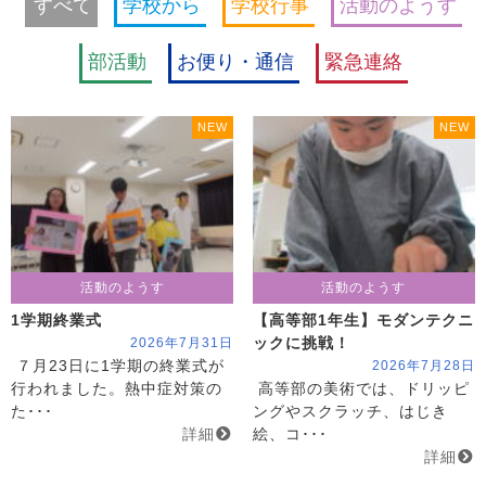
すべて
学校から
学校行事
活動のようす
部活動
お便り・通信
緊急連絡
NEW
NEW
活動のようす
活動のようす
1学期終業式
【高等部1年生】モダンテクニ
2026年7月31日
ックに挑戦！
７月23日に1学期の終業式が
2026年7月28日
行われました。熱中症対策の
高等部の美術では、ドリッピ
た･･･
ングやスクラッチ、はじき
詳細
絵、コ･･･
詳細